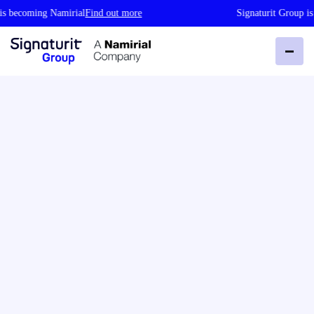
becoming Namirial
Find out more
Signaturit Group is b