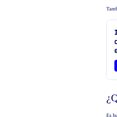
Tamb
¿Q
Es b