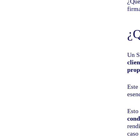
¿Qué
firm
¿Q
Un S
clie
prop
Este 
esen
Esto 
cond
rend
caso