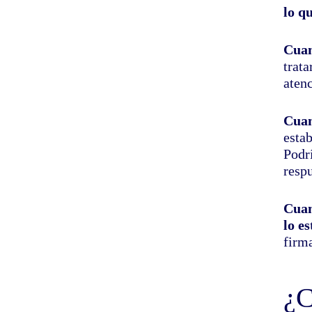
lo q
Cuan
trat
atenc
Cuan
esta
Podr
respu
Cuan
lo e
firm
¿C