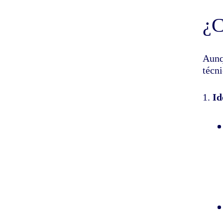
¿C
Aunq
técn
Id