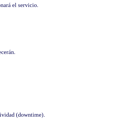
ará el servicio.
ecerán.
tividad (downtime).