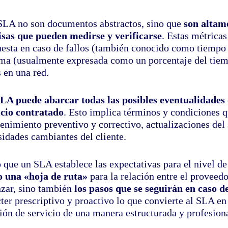
SLA no son documentos abstractos, sino que
son altame
isas que pueden medirse y verificarse
. Estas métricas
uesta en caso de fallos (también conocido como tiempo d
ema (usualmente expresada como un porcentaje del tiemp
 en una red.
LA puede abarcar todas las posibles eventualidades 
icio contratado
. Esto implica términos y condiciones q
nimiento preventivo y correctivo, actualizaciones del s
sidades cambiantes del cliente.
que un SLA establece las expectativas para el nivel de 
 una «hoja de ruta»
para la relación entre el proveedo
nzar, sino también
los pasos que se seguirán en caso d
cter prescriptivo y proactivo lo que convierte al SLA e
ión de servicio de una manera estructurada y profesiona