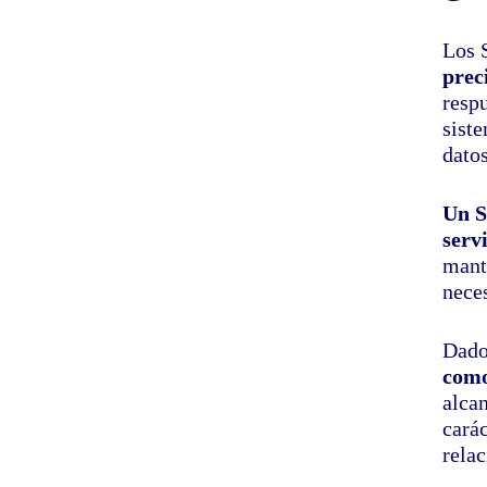
Los 
prec
resp
sist
datos
Un S
serv
mante
nece
Dado 
como
alca
cará
relac