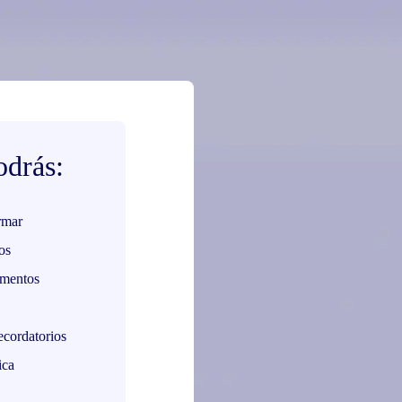
drás:
rmar
os
umentos
ecordatorios
ica