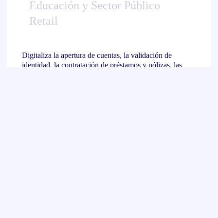
Educación y Sector Público
Retail
Digitaliza la apertura de cuentas, la validación de
identidad, la contratación de préstamos y pólizas, las
notificaciones certificadas y la renovación de contratos.
Nuestras soluciones ayudan a cumplir con normativas
como KYC y AML, y a ofrecer una experiencia más
ágil y segura a tus clientes financieros o aseguradoras.