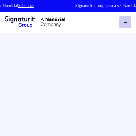
amirial
Sabe más
Signaturit Group pasa a ser Namirial
Sa