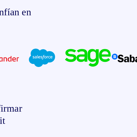
nfían en
firmar
it