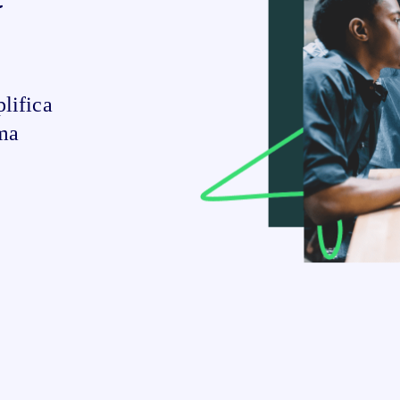
plifica
rma