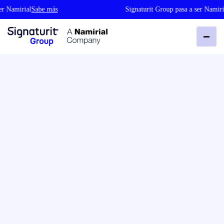
irial
Sabe más
Signaturit Group pasa a ser Namirial
Sabe