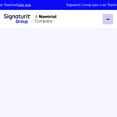
mirial
Sabe más
Signaturit Group pasa a ser Namirial
Sa