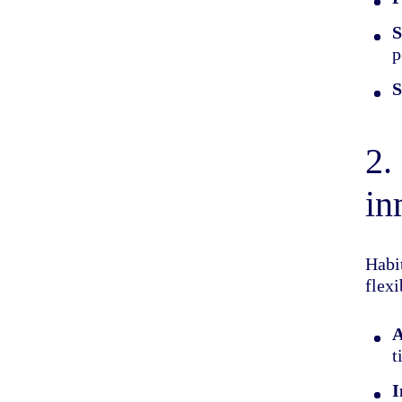
S
p
S
2.
in
Habi
flexi
A
t
I