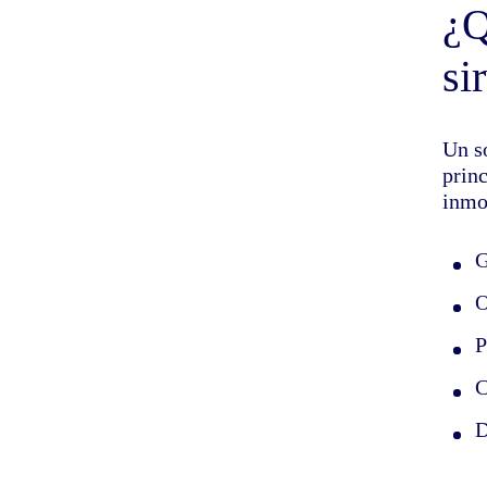
¿Q
si
Un s
prin
inmo
G
O
P
C
D