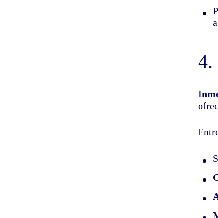
P
a
4.
Inm
ofre
Entr
S
G
A