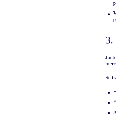
p
V
p
3.
Junt
merc
Se t
H
F
I