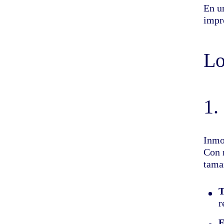
En u
impr
Lo
1.
Inmo
Con 
tama
T
r
F