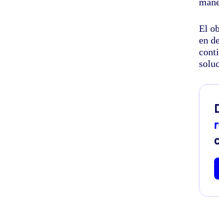
mane
El ob
en de
cont
solu