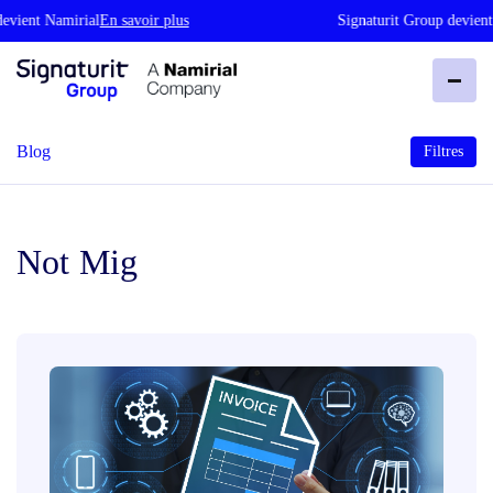
ent Namirial
En savoir plus
Signaturit Group devient Na
Blog
Filtres
Not Mig