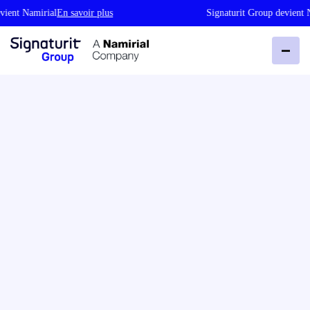
t Namirial
En savoir plus
Signaturit Group devient Nami