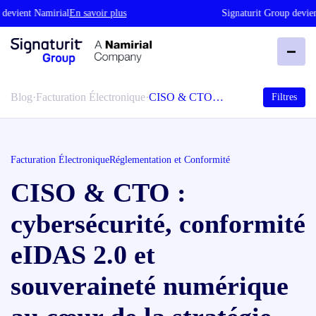
vient Namirial
En savoir plus
Signaturit Group devient 
Blog
·
Facturation Électronique
·
CISO & CTO…
Filtres
Facturation Électronique
Réglementation et Conformité
CISO & CTO :
cybersécurité, conformité
eIDAS 2.0 et
souveraineté numérique