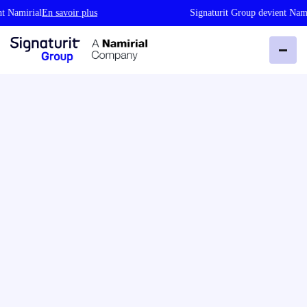
mirial
En savoir plus
Signaturit Group devient Namirial