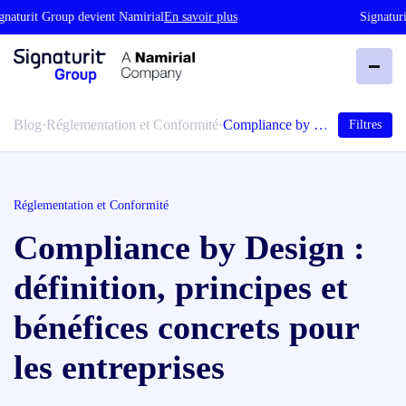
turit Group devient Namirial
En savoir plus
Signaturit 
Blog
·
Réglementation et Conformité
·
Compliance by …
Filtres
Réglementation et Conformité
Compliance by Design :
définition, principes et
bénéfices concrets pour
les entreprises