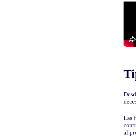
Ti
Desd
nece
Las f
cont
al pr