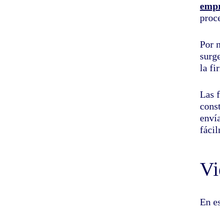
empr
proc
Por 
surge
la fi
Las 
cons
enví
fáci
Vi
En es