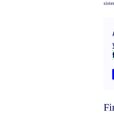
sist
Fi