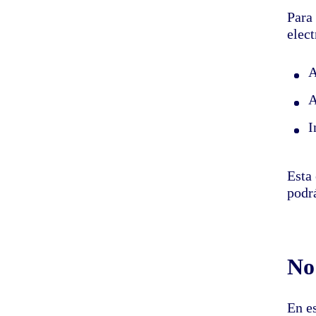
Para
elect
A
A
I
Esta 
podrá
No 
En e