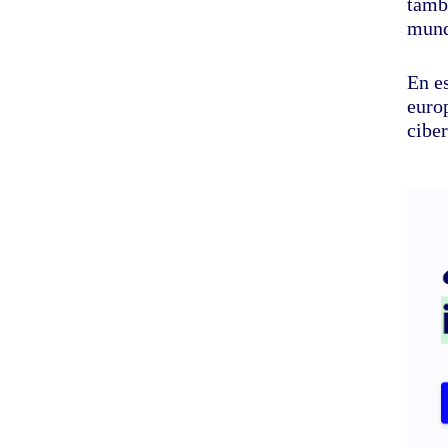
tamb
mund
En e
europ
cibe