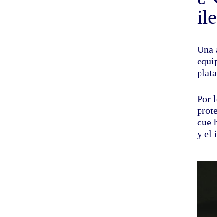
il
Una a
equi
plata
Por l
prote
que h
y el