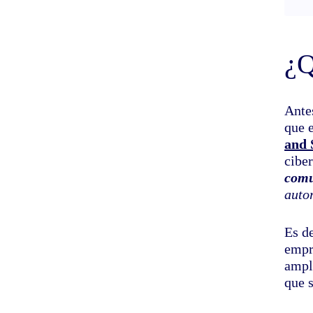
¿Q
Antes
que 
and 
cibe
comu
auto
Es de
empr
ampl
que 