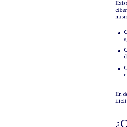
Exis
ciber
mism
C
a
C
d
C
e
En de
ilíci
¿Q