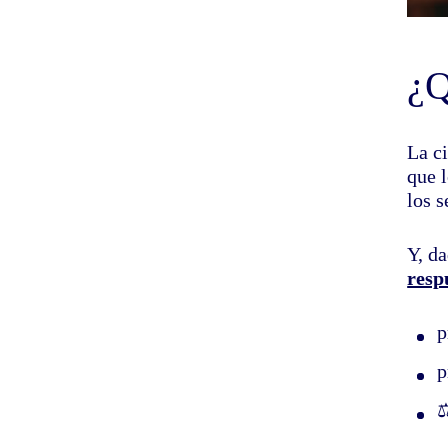
¿Q
La c
que 
los s
Y, da
resp
p
p
⚖