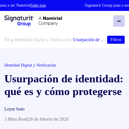
a a ser Namirial
Sabe más
Signaturit Group pasa a ser N
Blog
·
Identidad Digital y Verificación
·
Usurpación de …
Filtros
Identidad Digital y Verificación
Usurpación de identidad:
qué es y cómo protegerse
Leyre Soto
3 Mins Read
|
26 de febrero de 2026