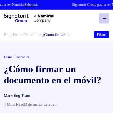
 a ser Namirial
Sabe más
Signaturit Group pasa a ser Na
Blog
·
Firma Electrónica
·
¿Cómo firmar u…
Filtros
Firma Electrónica
¿Cómo firmar un
documento en el móvil?
Marketing Team
4 Mins Read
|
3 de marzo de 2026