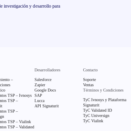
e investigación y desarrollo para
Desarrolladores
Contacto
iento –
Salesforce
Soporte
ciones
Zapier
Ventas
ico
Google Docs
Términos y Condiciones
tos TSP – Ivnosys
SAP
TyC Ivnosys y Plataforma
tos TSP –
Lucca
Signaturit
it
API Signaturit
TyC Validated ID
tos TSP –
TyC Universign
ign
TyC Vialink
tos TSP – Vialink
tos TSP – Validated