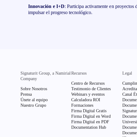
Innovación e I+D
: Participa activamente en proyectos d
impulsar el progreso tecnológico.
Signaturit Group, a Namirial
Recursos
Legal
Company
Centro de Recursos
Cumplim
Sobre Nosotros
Testimonio de Clientes
Acredita
Prensa
Webinars y eventos
Canal Ét
Únete al equipo
Calculadora ROI
Documen
Nuestro Grupo
Formaciones
Documen
Firma Digital Gratis
Signatur
Firma Digital en Word
Documen
Firma Digital en PDF
Univers
Documentation Hub
Documen
Documen