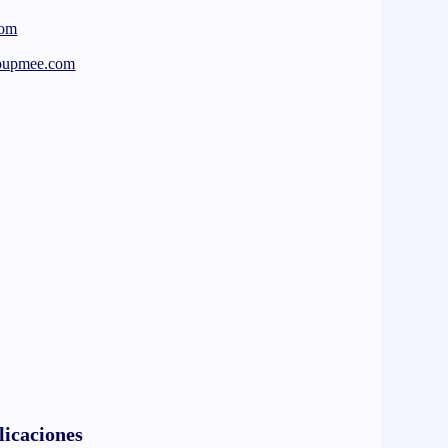
de tus documentos electrónicos
com
roupmee.com
licaciones