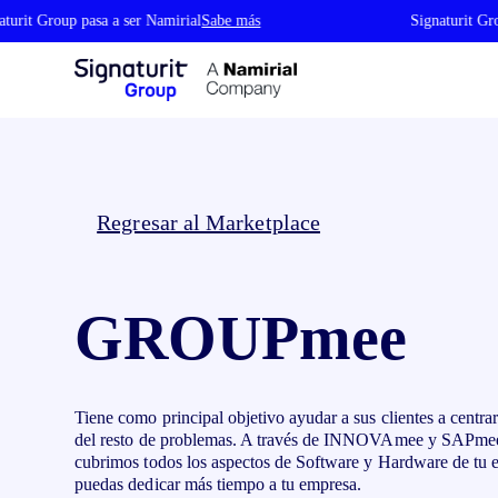
rit Group pasa a ser Namirial
Sabe más
Signaturit Group
Verificación de identidad
Por industria
Autenti
Regresar al Marketplace
Verificación de identidad
Em
Administraciones Públicas
Ho
Identifica a tus clientes en segundos con
Em
Logística
Sa
verificación automática y fiable
de
GROUPmee
Inmobiliaria
Em
Wallet de Identidad Digital
Ge
Educación
Se
Guarda tus credenciales en tu Wallet y
Ce
Automóvil
Se
decide qué datos compartir
di
Credenciales verificables
pl
Tiene como principal objetivo ayudar a sus clientes a centrar
Emite, gestiona y verifica credenciales
del resto de problemas. A través de INNOVAmee y SAPme
digitales seguras y reconocidas en toda la
UE
cubrimos todos los aspectos de Software y Hardware de tu 
puedas dedicar más tiempo a tu empresa.