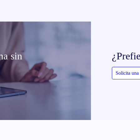
ma sin
¿Prefi
Solicita un