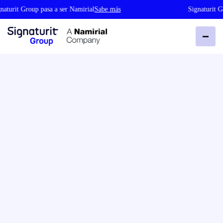
turit Group pasa a ser Namirial
Sabe más
Signaturit Gro