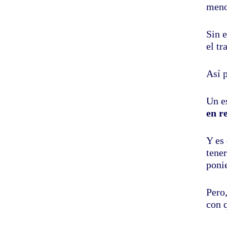
meno
Sin 
el tr
Así 
Un e
en r
Y es
tene
ponie
Pero,
con 