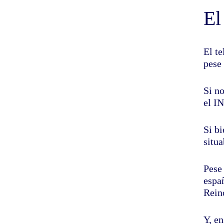
El
El te
pese
Si n
el I
Si bi
situ
Pese 
espa
Rein
Y, en