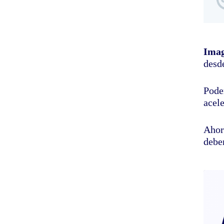
Ima
desd
Pode
acel
Ahor
debe