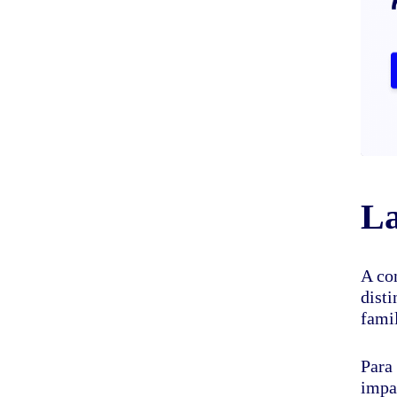
La
A co
disti
famil
Para
impa