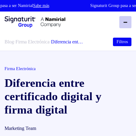
a a ser Namirial
Sabe más
Signaturit Group pasa a ser N
Blog
·
Firma Electrónica
·
Diferencia ent…
Filtros
Firma Electrónica
Diferencia entre
certificado digital y
firma digital
Marketing Team