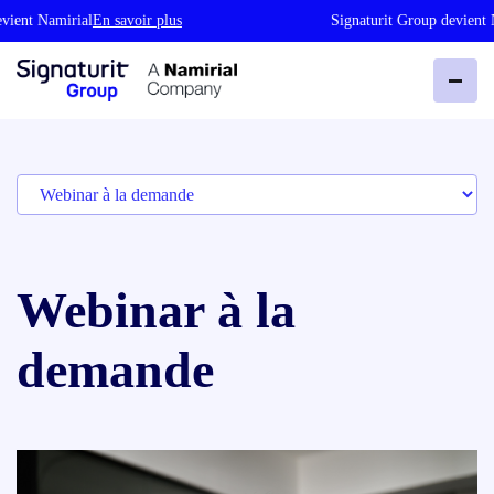
Namirial
En savoir plus
Signaturit Group devient Namiria
Webinar à la
demande