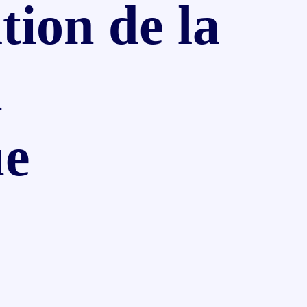
tion de la
n
ue