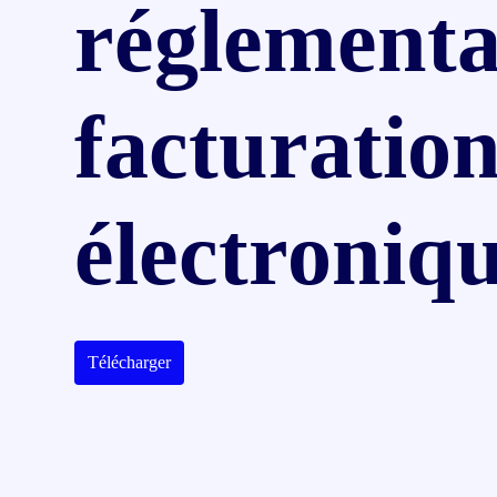
réglementa
toute l’UE
facturatio
électroniq
Télécharger