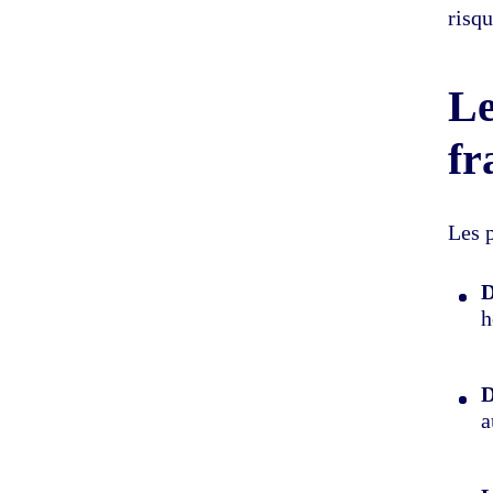
risq
Le
fr
Les p
D
h
D
a