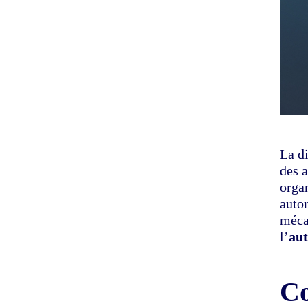
La di
des 
organ
autor
méca
l’
aut
Co