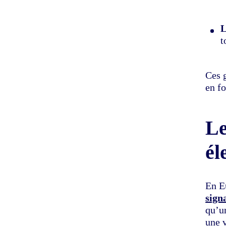
L
t
Ces 
en fo
Le
él
En E
sign
qu’u
une v