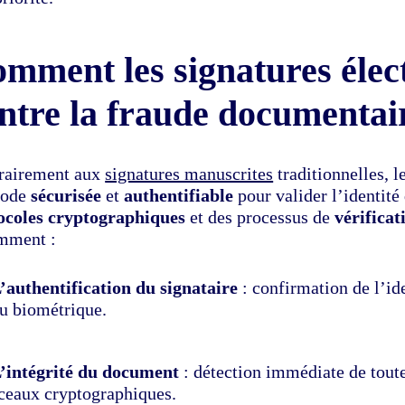
mment les signatures élec
ntre la fraude documentai
rairement aux
signatures manuscrites
traditionnelles, l
hode
sécurisée
et
authentifiable
pour valider l’identité 
ocoles cryptographiques
et des processus de
vérificat
mment :
’authentification du signataire
: confirmation de l’ide
u biométrique.
’intégrité du document
: détection immédiate de toute
ceaux cryptographiques.