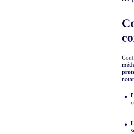
Co
co
Cont
mét
prot
nota
L
o
L
s