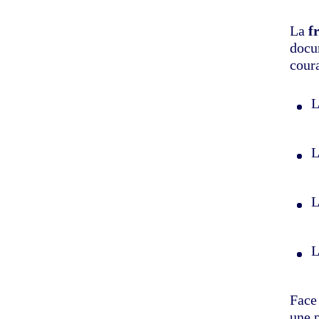
La
f
docu
coura
L
L
L
L
Face 
une p