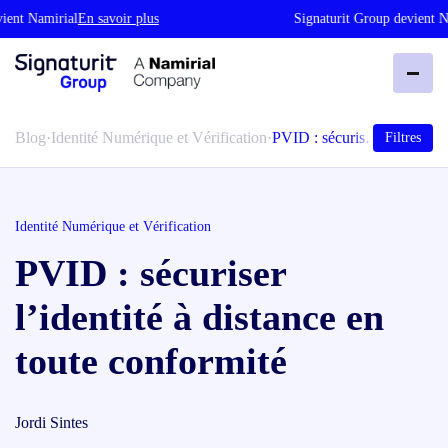
 Namirial
En savoir plus
Signaturit Group devient Namir
Blog
·
Identité Numérique et Vérification
·
PVID : sécuris…
Filtres
Identité Numérique et Vérification
PVID : sécuriser
l’identité à distance en
toute conformité
Jordi Sintes