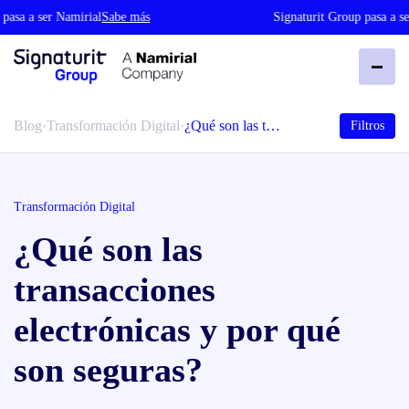
sa a ser Namirial
Sabe más
Signaturit Group pasa a ser 
Blog
·
Transformación Digital
·
¿Qué son las t…
Filtros
Transformación Digital
¿Qué son las
transacciones
electrónicas y por qué
son seguras?