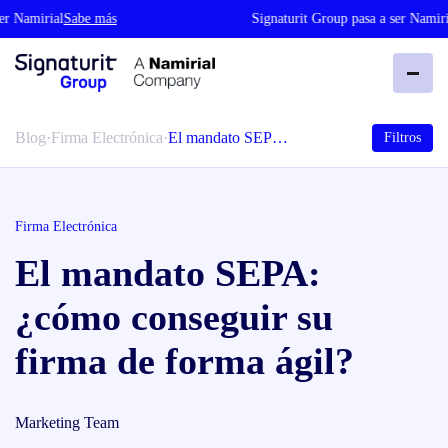
amirial
Sabe más
Signaturit Group pasa a ser Namirial
Sa
Blog
·
Firma Electrónica
·
El mandato SEP…
Filtros
Firma Electrónica
El mandato SEPA:
¿cómo conseguir su
firma de forma ágil?
Marketing Team