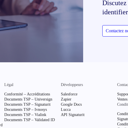
Discutez
identifie
Contactez n
Légal
Développeurs
Contac
Conformité – Accréditations
Salesforce
Suppo
Documents TSP – Universign
Zapier
Ventes
Documents TSP – Signaturit
Google Docs
Condit
Documents TSP – Ivnosys
Lucca
Condit
Documents TSP – Vialink
API Signaturit
Signat
Documents TSP – Validated ID
Condit
rd