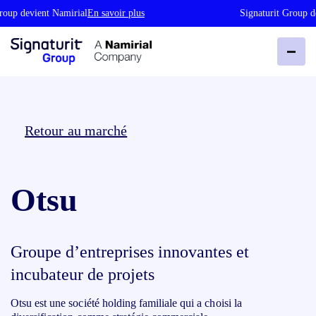
roup devient Namirial
En savoir plus
Signaturit Group d
Retour au marché
Otsu
Groupe d’entreprises innovantes et
incubateur de projets
Otsu est une société holding familiale qui a choisi la