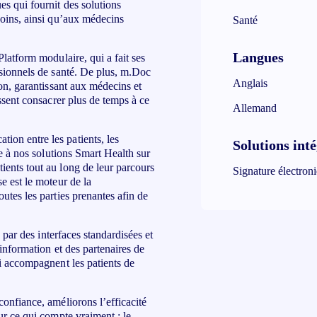
s qui fournit des solutions
soins, ainsi qu’aux médecins
Santé
Langues
latform modulaire, qui a fait ses
ssionnels de santé. De plus, m.Doc
Anglais
ion, garantissant aux médecins et
ssent consacrer plus de temps à ce
Allemand
on entre les patients, les
Solutions int
ce à nos solutions Smart Health sur
ents tout au long de leur parcours
Signature électron
e est le moteur de la
utes les parties prenantes afin de
 par des interfaces standardisées et
information et des partenaires de
i accompagnent les patients de
onfiance, améliorons l’efficacité
ur ce qui compte vraiment : le