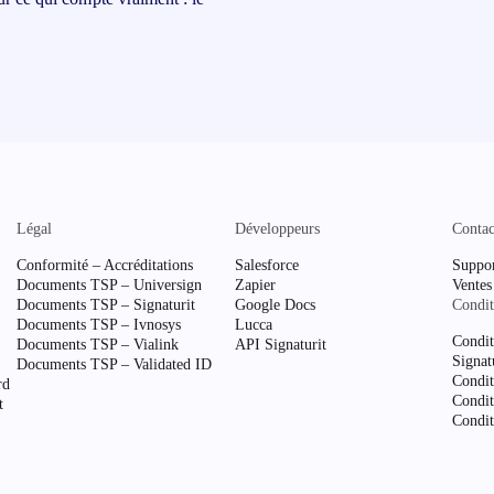
Légal
Développeurs
Contac
Conformité – Accréditations
Salesforce
Suppo
Documents TSP – Universign
Zapier
Ventes
Documents TSP – Signaturit
Google Docs
Condit
Documents TSP – Ivnosys
Lucca
Condit
Documents TSP – Vialink
API Signaturit
Signat
Documents TSP – Validated ID
Condit
rd
Condit
t
Condit