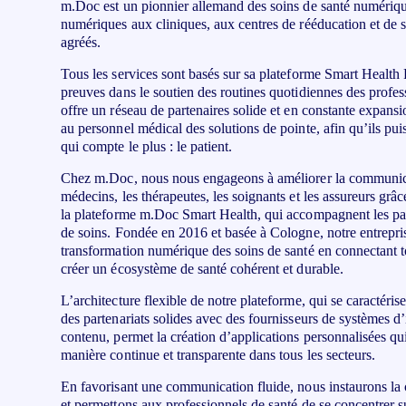
toute l’UE
m.Doc est un pionnier allemand des soins de santé numérique
numériques aux cliniques, aux centres de rééducation et de 
agréés.
Tous les services sont basés sur sa plateforme Smart Health P
preuves dans le soutien des routines quotidiennes des profe
offre un réseau de partenaires solide et en constante expans
au personnel médical des solutions de pointe, afin qu’ils pui
qui compte le plus : le patient.
Chez m.Doc, nous nous engageons à améliorer la communicati
médecins, les thérapeutes, les soignants et les assureurs grâ
la plateforme m.Doc Smart Health, qui accompagnent les pati
de soins. Fondée en 2016 et basée à Cologne, notre entrepris
transformation numérique des soins de santé en connectant to
créer un écosystème de santé cohérent et durable.
L’architecture flexible de notre plateforme, qui se caractérise
des partenariats solides avec des fournisseurs de systèmes d’
contenu, permet la création d’applications personnalisées qu
manière continue et transparente dans tous les secteurs.
En favorisant une communication fluide, nous instaurons la c
et permettons aux professionnels de santé de se concentrer s