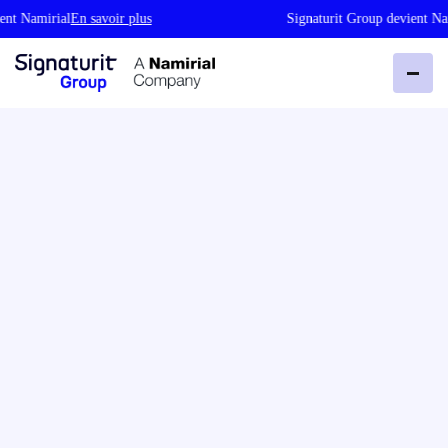
Namirial
En savoir plus
Signaturit Group devient Namiria