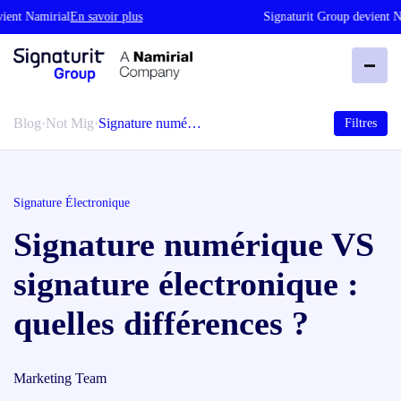
nt Namirial
En savoir plus
Signaturit Group devient Nam
Blog
·
Not Mig
·
Signature numé…
Filtres
Signature Électronique
Signature numérique VS
signature électronique :
quelles différences ?
Marketing Team