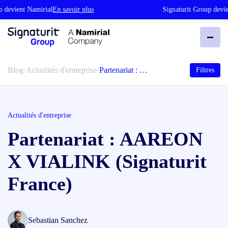
devient Namirial
En savoir plus
Signaturit Group devien
Blog
·
Actualités d'entreprise
·
Partenariat : …
Filtres
Actualités d'entreprise
Partenariat : AAREON
X VIALINK (Signaturit
France)
Sebastian Sanchez