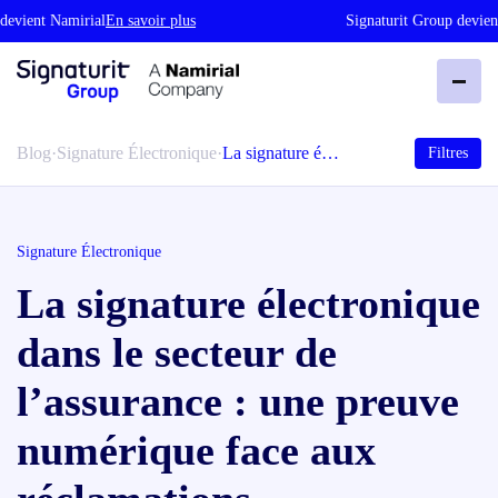
vient Namirial
En savoir plus
Signaturit Group devient 
Blog
·
Signature Électronique
·
La signature é…
Filtres
Signature Électronique
La signature électronique
dans le secteur de
l’assurance : une preuve
numérique face aux