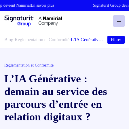
devient Namirial
En savoir plus
Signaturit Group devien
Blog
·
Réglementation et Conformité
·
L’IA Générativ…
Filtres
Réglementation et Conformité
L’IA Générative :
demain au service des
parcours d’entrée en
relation digitaux ?