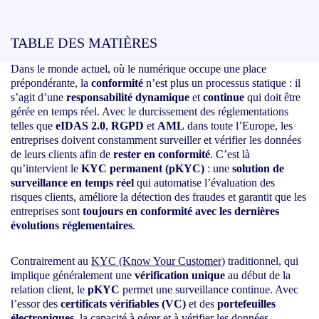
TABLE DES MATIÈRES
Dans le monde actuel, où le numérique occupe une place
prépondérante, la
conformité
n’est plus un processus statique : il
s’agit d’une
responsabilité dynamique
et
continue
qui doit être
gérée en temps réel. Avec le durcissement des réglementations
telles que
eIDAS 2.0
,
RGPD
et
AML
dans toute l’Europe, les
entreprises doivent constamment surveiller et vérifier les données
de leurs clients afin de
rester en conformité
. C’est là
qu’intervient le
KYC permanent (pKYC)
: une
solution de
surveillance en temps réel
qui automatise l’évaluation des
risques clients, améliore la détection des fraudes et garantit que les
entreprises sont
toujours en conformité avec les dernières
évolutions réglementaires
.
Contrairement au
KYC (Know Your Customer)
traditionnel, qui
implique généralement une
vérification unique
au début de la
relation client, le
pKYC
permet une surveillance continue. Avec
l’essor des
certificats vérifiables (VC)
et des
portefeuilles
électroniques
, la capacité à gérer et à vérifier les données