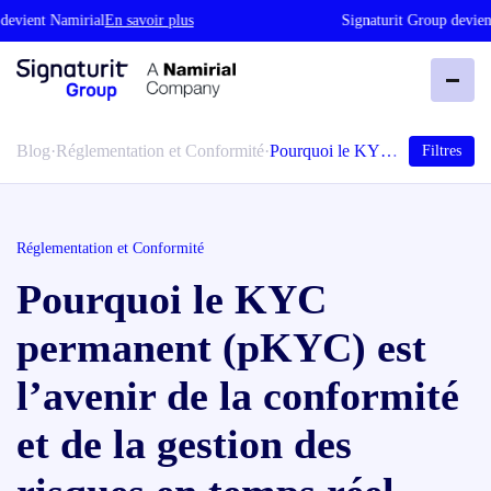
ient Namirial
En savoir plus
Signaturit Group devient N
Blog
·
Réglementation et Conformité
·
Pourquoi le KY…
Filtres
Réglementation et Conformité
Pourquoi le KYC
permanent (pKYC) est
l’avenir de la conformité
et de la gestion des