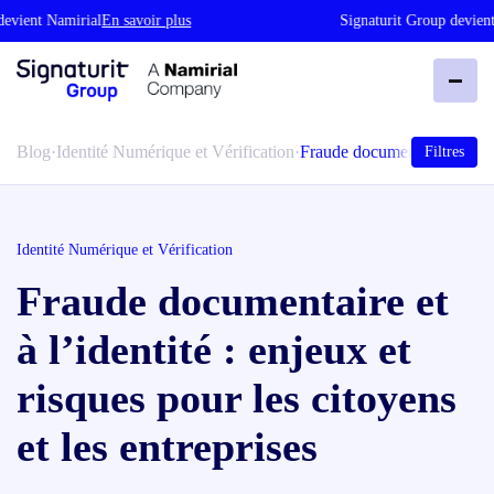
ient Namirial
En savoir plus
Signaturit Group devient N
Blog
·
Identité Numérique et Vérification
·
Fraude documen…
Filtres
Identité Numérique et Vérification
Fraude documentaire et
à l’identité : enjeux et
risques pour les citoyens
et les entreprises