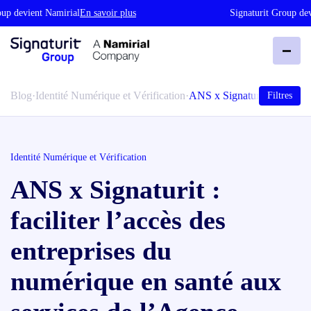
up devient Namirial
En savoir plus
Signaturit Group devi
Blog
·
Identité Numérique et Vérification
·
ANS x Signatur…
Filtres
Identité Numérique et Vérification
ANS x Signaturit :
faciliter l’accès des
entreprises du
numérique en santé aux