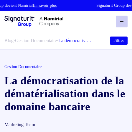
 devient Namirial
En savoir plus
Signaturit Group devie
Blog
·
Gestion Documentaire
·
La démocratisa…
Filtres
Gestion Documentaire
La démocratisation de la
dématérialisation dans le
domaine bancaire
Marketing Team