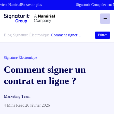
nt Namirial
En savoir plus
Signaturit Group devient Nami
Blog
·
Signature Électronique
·
Comment signer…
Filtres
Signature Électronique
Comment signer un
contrat en ligne ?
Marketing Team
4 Mins Read
|
26 février 2026