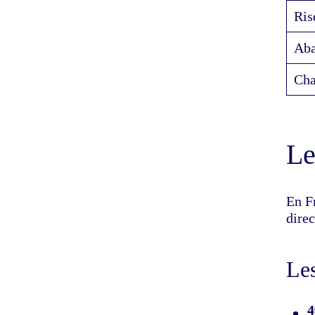
Ris
Aba
Cha
Le
En Fr
direc
Les
4