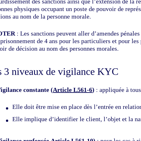
urdissement des sanctions ainsi que l’extension de la 
onnes physiques occupant un poste de pouvoir de représ
sions au nom de la personne morale.
OTER
: Les sanctions peuvent aller d’amendes pénales 
prisonnement de 4 ans pour les particuliers et pour les
oir de décision au nom des personnes morales.
s 3 niveaux de vigilance KYC
igilance constante
(
Article L561-6
)
: appliquée à tous 
Elle doit être mise en place dès l’entrée en relation
Elle implique d’identifier le client, l’objet et la 
igilance renforcée
Article L561-10
)
: pour les cas à r