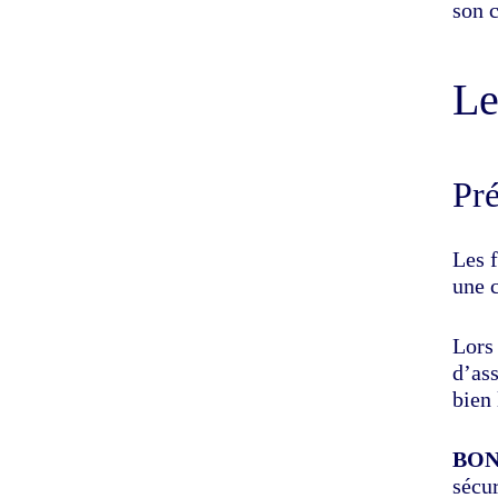
son 
Le
Pré
Les f
une c
Lors 
d’ass
bien 
BON
sécu