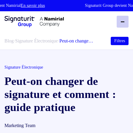
 Namirial
En savoir plus
Signaturit Group devient Namir
Blog
·
Signature Électronique
·
Peut-on change…
Filtres
Signature Électronique
Peut-on changer de
signature et comment :
guide pratique
Marketing Team