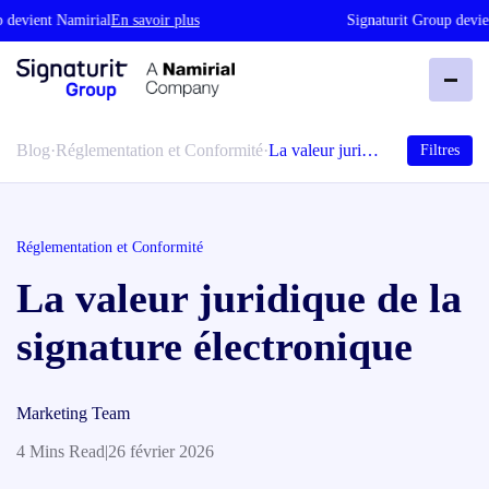
evient Namirial
En savoir plus
Signaturit Group devient
Blog
·
Réglementation et Conformité
·
La valeur juri…
Filtres
Réglementation et Conformité
La valeur juridique de la
signature électronique
Marketing Team
4 Mins Read
|
26 février 2026