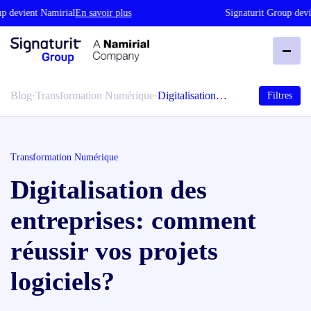
 devient Namirial
En savoir plus
Signaturit Group devie
Blog
·
Transformation Numérique
·
Digitalisation…
Filtres
Transformation Numérique
Digitalisation des
entreprises: comment
réussir vos projets
logiciels?